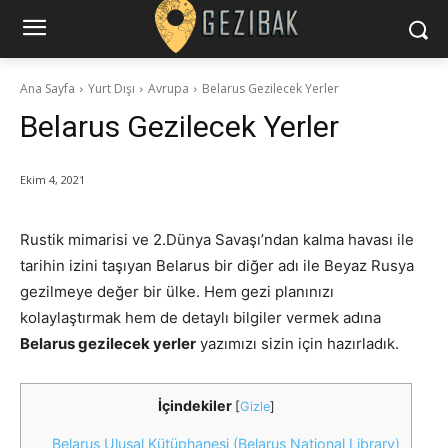
Ana Sayfa
Yurt Dışı
Avrupa
Belarus Gezilecek Yerler
Belarus Gezilecek Yerler
Ekim 4, 2021
Rustik mimarisi ve 2.Dünya Savaşı’ndan kalma havası ile
tarihin izini taşıyan Belarus bir diğer adı ile Beyaz Rusya
gezilmeye değer bir ülke. Hem gezi planınızı
kolaylaştırmak hem de detaylı bilgiler vermek adına
Belarus gezilecek yerler
yazımızı sizin için hazırladık.
İçindekiler
[
Gizle
]
Belarus Ulusal Kütüphanesi (Belarus National Library)