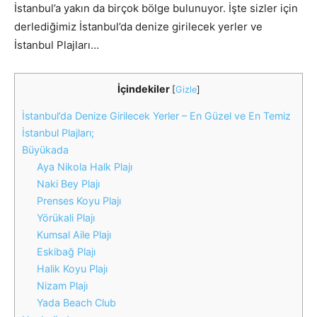
İstanbul’a yakın da birçok bölge bulunuyor. İşte sizler için
derlediğimiz İstanbul’da denize girilecek yerler ve
İstanbul Plajları…
İçindekiler
[
Gizle
]
İstanbul’da Denize Girilecek Yerler – En Güzel ve En Temiz
İstanbul Plajları;
Büyükada
Aya Nikola Halk Plajı
Naki Bey Plajı
Prenses Koyu Plajı
Yörükali Plajı
Kumsal Aile Plajı
Eskibağ Plajı
Halik Koyu Plajı
Nizam Plajı
Yada Beach Club